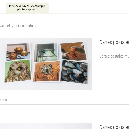
Passer
au
contenu
Accueil
cartes-postales
Cartes postal
Cartes postales mus
2020
Cartes postale