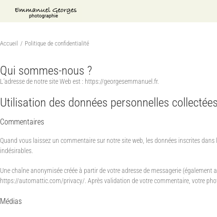
Passer
au
contenu
Accueil
Politique de confidentialité
Qui sommes-nous ?
L’adresse de notre site Web est : https://georgesemmanuel.fr.
Utilisation des données personnelles collectée
Commentaires
Quand vous laissez un commentaire sur notre site web, les données inscrites dans l
indésirables.
Une chaîne anonymisée créée à partir de votre adresse de messagerie (également appel
https://automattic.com/privacy/. Après validation de votre commentaire, votre phot
Médias